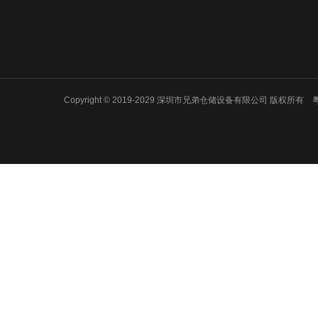
公司简介
重型仓储货架
货架常识
企业文化
阁楼货架平台
货架方案
合作客户
流利式货架
货架百科
质量承诺
贯通式货架
服务承诺
模具货架
仓储货架
Copyright © 2019-2029 深圳市兄弟仓储设备有限公司 版权所有
粤
悬臂货架