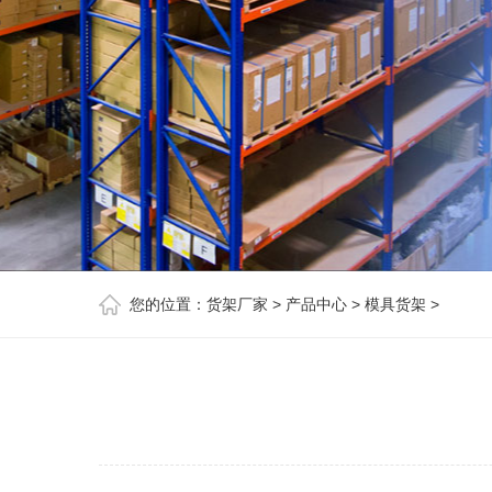
您的位置：
货架厂家
>
产品中心
>
模具货架
>