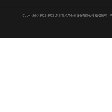
质量承诺
贯通式货架
服务承诺
模具货架
仓储货架
Copyright © 2019-2029 深圳市兄弟仓储设备有限公司 版权所有
粤
悬臂货架